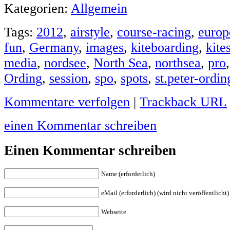
Kategorien:
Allgemein
Tags:
2012
,
airstyle
,
course-racing
,
europ
fun
,
Germany
,
images
,
kiteboarding
,
kite
media
,
nordsee
,
North Sea
,
northsea
,
pro
Ording
,
session
,
spo
,
spots
,
st.peter-ordin
Kommentare verfolgen
|
Trackback URL
einen Kommentar schreiben
Einen Kommentar schreiben
Name (erforderlich)
eMail (erforderlich) (wird nicht veröffentlicht)
Webseite