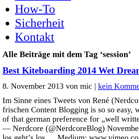
How-To
Sicherheit
Kontakt
Alle Beiträge mit dem Tag ‘session’
Best Kiteboarding 2014 Wet Drea
8. November 2013 von mic |
kein Komme
Im Sinne eines Tweets von René (Nerdco
frischen Content Blogging is so so easy, 
of that german preference for „well writt
— Nerdcore (@NerdcoreBlog) November
los geht’s los … Medium: www.vimeo.co