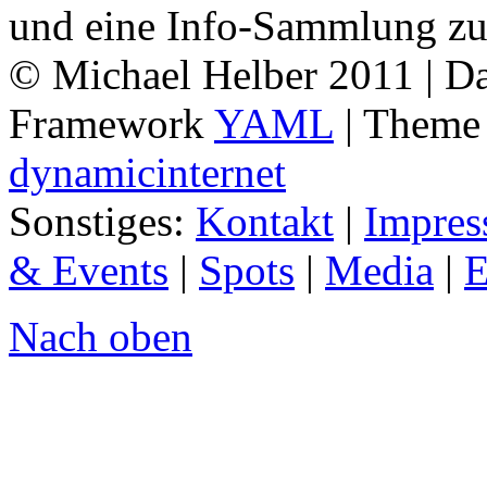
und eine Info-Sammlung zu
© Michael Helber 2011 | Da
Framework
YAML
| Them
dynamicinternet
Sonstiges:
Kontakt
|
Impre
& Events
|
Spots
|
Media
|
E
Nach oben