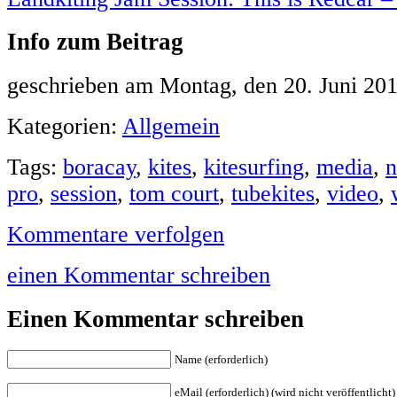
Info zum Beitrag
geschrieben am Montag, den 20. Juni 20
Kategorien:
Allgemein
Tags:
boracay
,
kites
,
kitesurfing
,
media
,
n
pro
,
session
,
tom court
,
tubekites
,
video
,
Kommentare verfolgen
einen Kommentar schreiben
Einen Kommentar schreiben
Name (erforderlich)
eMail (erforderlich) (wird nicht veröffentlicht)