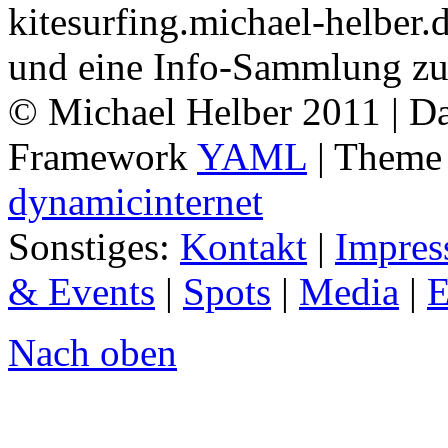
kitesurfing.michael-helber.d
und eine Info-Sammlung zu
© Michael Helber 2011 | Da
Framework
YAML
| Them
dynamicinternet
Sonstiges:
Kontakt
|
Impre
& Events
|
Spots
|
Media
|
E
Nach oben