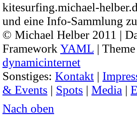
kitesurfing.michael-helber.d
und eine Info-Sammlung zu
© Michael Helber 2011 | Da
Framework
YAML
| Them
dynamicinternet
Sonstiges:
Kontakt
|
Impre
& Events
|
Spots
|
Media
|
E
Nach oben